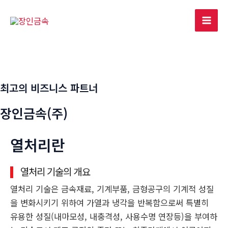
콘
텐
Mai
츠
로
Men
건
너
최고의 비즈니스 파트너
뛰
기
장인금속(주)
열처리란
열처리 기술의 개요
열처리 기술은 금속재료, 기계부품, 금형공구의 기계적 성질
을 변화시키기 위하여 가열과 냉각을 반복함으로써 특별히
유용한 성질(내마모성, 내충격성, 사용수명 연장등)을 부여하